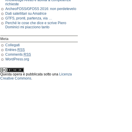
Knowledge Areas e abilità & competenze
richieste
ArcheoFOSS/GFOSS 2016: non perdetevelo
Dati satellitari su Amatrice
GTFS, pronti, partenza, via …
Perché le cose che dice e scrive Piero
Dominici mi piacciono tanto
Meta
Collegati
Entries
RSS
Comments
RSS
WordPress.org
Questa opera è pubblicata sotto una
Licenza
Creative Commons
.