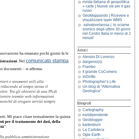
rivista italiana di geopolitica
» carte | Nuove vie per il gas
russo
GeoMappando | Ricevere e
visualizzare layer WMS
.salvatorelarosa | .lo sciame
sismico degli ultimi 30 giorni
nel Centro Italia in meno di 2
minuti!
Amici
Il Ministero per la Pubblica Amministrazione e l’Innovazione ha emanato pochi giorni fa le 
Alessio Di Lorenzo
comunicato stampa
istrazioni
. Nel 
dargenio(s)
Frambo
ari documenti – si afferma:
Il grande CoComero
inDiritto
iteri e strumenti utili alla 
Photographer’s Life
riducendo al tempo stesso il 
Un blog di “Alternativa
Geologica”
eti. Tra gli obiettivi di una PA di 
 fornire tramite web informazioni 
nonché di erogare servizi sempre 
Blogroll
Cartography
esridipendente
rti.
Mi piace citare testualmente la quinta 
Geoblogger
ti per il trattamento dei dati, della 
kartentisch
ità
”:
La Cartoteca
Ogle Earth
dalla pubblica amministrazione 