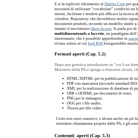
E si fa esplicito riferimento al 
Dublin Core
per qua
necessità di utilizzare “vocabolari” condivisi tra le
risorse, facilitare e rendere più efficace la ricerca 
cittadini. Repository che dovrebbero inoltre ispirars
documenti prodotti, secondo un modello simile a 
tramite il movimento 
Open Access
. Si parla poi di 
multidimensionale a faccette
, un paradigma dell’
interessante, che è possibile approfondire in 
quest
rivista online al cui
feed RSS
 bisognerebbe assolu
Formati aperti (Cap. 5.2)
Dopo una generica introduzione su “cos’è un format
Ministero della PA si spinge a elencarne alcuni, ch
HTML/XHTML per la pubblicazione di info
PDF con marcatura (secondo standard ISO
XML per la realizzazione di database di pu
ODF e OOXML per documenti di testo;
PNG per le immagini;
OGG per i file audio;
Theora per file video.
Certo non sono esaustivi, e alcuni anche un pò limi
intendere chiaramente proprio dalle PA, e gli ese
Contenuti  aperti (Cap. 5.3)