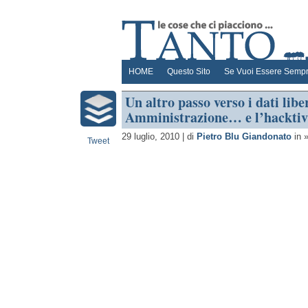
HOME
Questo Sito
Se Vuoi Essere Sempr
Un altro passo verso i dati libe
Amministrazione… e l’hackti
29 luglio, 2010 | di
Pietro Blu Giandonato
in 
Tweet