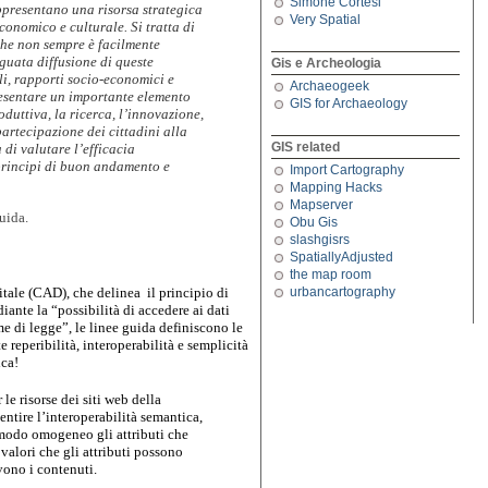
Simone Cortesi
appresentano una risorsa strategica 
Very Spatial
conomico e culturale. Si tratta di 
he non sempre è facilmente 
guata diffusione di queste 
Gis e Archeologia
ali, rapporti socio-economici e 
Archaeogeek
esentare un importante elemento 
GIS for Archaeology
duttiva, la ricerca, l’innovazione, 
artecipazione dei cittadini alla 
GIS related
di valutare l’efficacia 
i principi di buon andamento e 
Import Cartography
Mapping Hacks
Mapserver
uida.
Obu Gis
slashgisrs
SpatiallyAdjusted
the map room
le (CAD), che delinea  il principio di 
urbancartography
iante la “possibilità di accedere ai dati 
e di legge”, le linee guida definiscono le 
 reperibilità, interoperabilità e semplicità 
ica!
 le risorse dei siti web della 
tire l’interoperabilità semantica, 
 modo omogeneo gli attributi che 
 valori che gli attributi possono 
vono i contenuti.