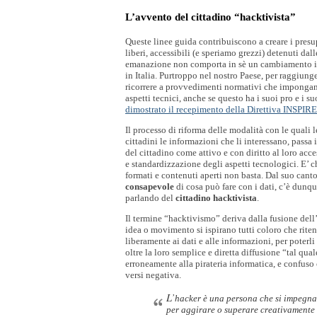
L’avvento del cittadino “hacktivista”
Queste linee guida contribuiscono a creare i presupp
liberi, accessibili (e speriamo grezzi) detenuti dal
emanazione non comporta in sè un cambiamento i
in Italia. Purtroppo nel nostro Paese, per raggiunge
ricorrere a provvedimenti normativi che impongano 
aspetti tecnici, anche se questo ha i suoi pro e i s
dimostrato il recepimento della Direttiva INSPIRE
Il processo di riforma delle modalità con le quali 
cittadini le informazioni che li interessano, passa i
del cittadino come attivo e con diritto al loro acce
e standardizzazione degli aspetti tecnologici. E’ ch
formati e contenuti aperti non basta. Dal suo canto
consapevole
 di cosa può fare con i dati, c’è dunq
parlando del 
cittadino hacktivista
.
Il termine “hacktivismo” deriva dalla fusione dell
idea o movimento si ispirano tutti coloro che rit
liberamente ai dati e alle informazioni, per poterli
oltre la loro semplice e diretta diffusione “tal qua
erroneamente alla pirateria informatica, e confuso 
versi negativa.
L’
hacker è una persona che si impegna n
per aggirare o superare creativamente l