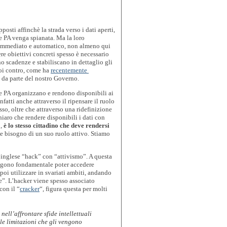
osti affinchè la strada verso i dati aperti, 
le PA venga spianata. Ma la loro 
mmediato e automatico, non almeno qui 
re obiettivi concreti spesso è necessario 
scadenze e stabiliscano in dettaglio gli 
uoi contro, come ha 
recentemente 
 da parte del nostro Governo.
le PA organizzano e rendono disponibili ai 
nfatti anche attraverso il ripensare il ruolo 
sso, oltre che attraverso una ridefinizione 
iaro che rendere disponibili i dati con 
, 
è lo stesso cittadino che deve rendersi 
ue bisogno di un suo ruolo attivo. Stiamo 
’inglese “hack” con “attivismo”. A questa 
engono fondamentale poter accedere 
 poi utilizzare in svariati ambiti, andando 
le”. L’hacker viene spesso associato 
con il “
cracker
“, figura questa per molti 
ell’affrontare sfide intellettuali 
e limitazioni che gli vengono 