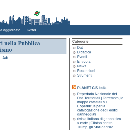
e Aggiornato
Twitter
ri nella Pubblica
Categorie
vismo
Dati
Didattica
Eventi
»
Dati
Entropia
News
Recensioni
Strumenti
PLANET GIS Italia
Repertorio Nazionale dei
Dati Territoriali | Terremoto, le
mappe catastali su
Copernicus per la
catalogazione degli edifici
danneggiati
rivista italiana di geopolitica
» carte | Clinton contro
Trump, gli Stati decisivi