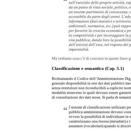
nell’esercizio delle proprie attività, r
da un punto di vista sociale, politico, e
un enorme patrimonio di conoscenza, c
accessibile da parte degli utenti. L’ade
informazioni (dati statistici e territori
ambientali, normativa, ecc.) può rappr
per favorire la crescita economica e pro
la competitività e per incoraggiare la p
vita pubblica, dando loro la possibilità 
dell’attività dell’ente, nel rispetto de
imparzialità.
Ma vediamo cosa c’è di concreto in queste linee g
Classificazione e semantica (Cap. 5.1)
Richiamando il Codice dell’Amministrazione Digita
generale disponibilità in rete dei dati pubblici med
senza restrizioni non riconducibili a esplicite norm
modalità attraverso le quali devono essere garantite
di consultazione dei dati stessi. Si parla di semant
I
 sistemi di classificazione utilizzati per
pubblica amministrazione devono consen
ovvero la possibilità di individuare in
caratterizzano una risorsa (metadati) e i
assumere (vocabolari) quando si descri