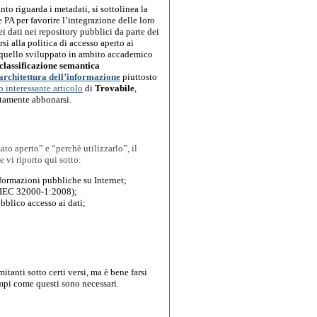
nto riguarda i metadati, si sottolinea la 
 PA per favorire l’integrazione delle loro 
dei dati nei repository pubblici da parte dei 
i alla politica di accesso aperto ai 
quello sviluppato in ambito accademico 
classificazione
semantica 
architettura dell’informazione
 piuttosto 
o interessante articolo
 di 
Trovabile
, 
tamente abbonarsi.
o aperto” e “perchè utilizzarlo”, il 
e vi riporto qui sotto:
rmazioni pubbliche su Internet;
/IEC 32000-1:2008);
bblico accesso ai dati;
tanti sotto certi versi, ma è bene farsi 
mpi come questi sono necessari.