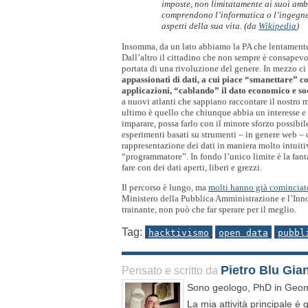
imposte, non limitatamente ai suoi ambit
comprendono l’informatica o l’ingegneria
aspetti della sua vita. (da 
Wikipedia
)
Insomma, da un lato abbiamo la PA che lentamente v
Dall’altro il cittadino che non sempre è consapev
portata di una rivoluzione del genere. In mezzo ci
appassionati di dati, a cui piace “smanettare” co
applicazioni, “cablando” il dato economico e so
a nuovi atlanti che sappiano raccontare il nostro 
ultimo è quello che chiunque abbia un interesse e 
imparare, possa farlo con il minore sforzo possib
esperimenti basati su strumenti – in genere web – 
rappresentazione dei dati in maniera molto intuiti
“programmatore”. In fondo l’unico limite è la fanta
fare con dei dati aperti, liberi e grezzi.
Il percorso è lungo, ma 
molti hanno già comincia
Ministero della Pubblica Amministrazione e l’Innov
trainante, non può che far sperare per il meglio.
Tag:
hacktivismo
open data
pubbl
Pietro Blu Gia
Pensato e scritto da
Sono geologo, PhD in Geom
La mia attività principale è 