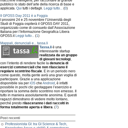
macchine intelligenti, per raccontare al grande
pubblico lo stato dell’arte della ricerca di base e
applicata.
Qui
tutti i dettagli.
Leggi tutto...
(
0
)
Il GFOSS Day 2011 è a Foggia
I prossimi 24 e 25 novembre l’Università degli
Studi di Foggia ospiterà il GFOSS DAY 2011,
organizzato come di consueto dall’Associazione
Italiana per l’Informazione Geografica Libera
GFOSS.it
Leggi tutto...
(
1
)
Mappali, denunciali e... tassa.li
Tassa.li
è una
interessante startup
realizzata da un gruppo
di giovani tecnologi
,
con l’intento di rendere facile la
denuncia di
esercizi commerciali che non rilasciano il
regolare scontrino fiscale
. E in un periodo nero
come questo, molta gente avrà una gran voglia di
partecipare. Grazie a una applicazione
disponibile sia per
iOS
che
Android
, è infatti
possibile in pochi clic geotaggare l’esercizio e
riportare la somma dello scontrino non emesso. Il
tutto in maniera assolutamente anonima. E questi
ragazzi dimostrano di vedere molto lontano,
perché presto
rilasceranno i dati raccolti in
forma totalmente aperta e libera
. (
7
)
Post recenti
Professionista GI: tra GI Science & Tech,