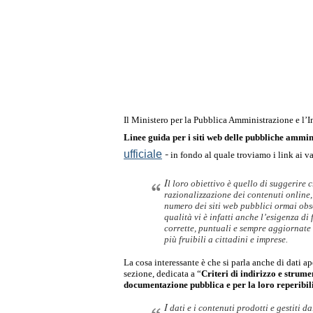
Linee guida per i siti web delle pubbliche ammin
ufficiale
-
 in fondo al quale troviamo i link ai v
I
l loro obiettivo è quello di suggerire cr
razionalizzazione dei contenuti online, 
numero dei siti web pubblici ormai obsol
qualità vi è infatti anche l’esigenza di
corrette, puntuali e sempre aggiornate 
più fruibili a cittadini e imprese.
La cosa interessante è che si parla anche di dati ape
sezione, dedicata a “
Criteri di indirizzo e strumen
documentazione pubblica e per la loro reperibil
I
 dati e i contenuti prodotti e gestiti 