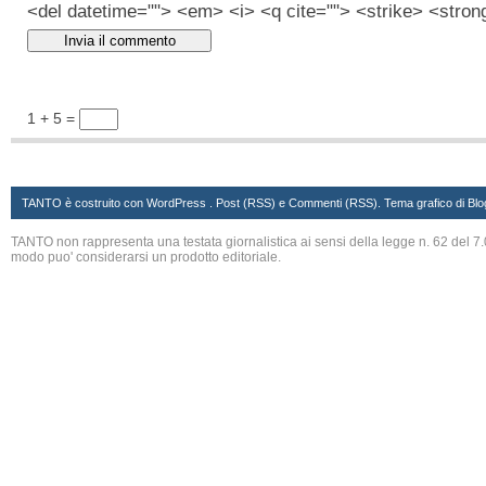
<del datetime=""> <em> <i> <q cite=""> <strike> <stron
1 + 5 =
TANTO è costruito con
WordPress
. Post (RSS)
e
Commenti (RSS)
. Tema grafico di
Blo
TANTO non rappresenta una testata giornalistica ai sensi della legge n. 62 del 7.
modo puo' considerarsi un prodotto editoriale.