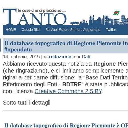
HOME
Questo Sito
Se Vuoi Essere Sempre Aggiornato
Twitter
Il database topografico di Regione Piemonte in
#opendata
14 febbraio, 2015 | di
redazione
in »
Dati
Abbiamo ricevuto questa notizia da
Regione Pie
(che ringraziamo)
,
e ci limitiamo semplicemente 
rigirarla per darne diffusione: la “Base Dati Territo
Riferimento degli Enti -
BDTRE
” è stata pubblicat
con licenza
Creative Commons 2.5 BY
.
Sotto tutti i dettagli
Il database topografico di Regione Piemonte è 