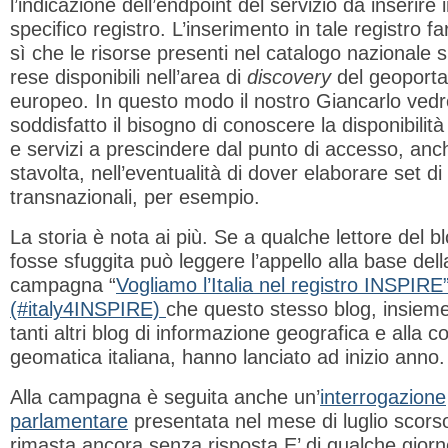
l’indicazione dell’endpoint del servizio da inserire 
specifico registro. L’inserimento in tale registro f
sì che le risorse presenti nel catalogo nazionale 
rese disponibili nell’area di
discovery
del geoporta
europeo. In questo modo il nostro Giancarlo ved
soddisfatto il bisogno di conoscere la disponibilità 
e servizi a prescindere dal punto di accesso, anc
stavolta, nell’eventualità di dover elaborare set di 
transnazionali, per esempio.
La storia è nota ai più. Se a qualche lettore del b
fosse sfuggita può leggere l’appello alla base dell
campagna “
Vogliamo l’Italia nel registro INSPIRE
(#italy4INSPIRE)
che questo stesso blog, insiem
tanti altri blog di informazione geografica e alla 
geomatica italiana, hanno lanciato ad inizio anno.
Alla campagna è seguita anche un’
interrogazione
parlamentare
presentata nel mese di luglio scors
rimasta ancora senza risposta.E’ di qualche giorn