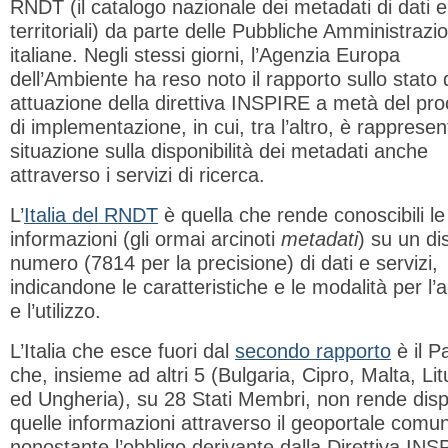
RNDT (il catalogo nazionale dei metadati di dati e
territoriali) da parte delle Pubbliche Amministrazio
italiane. Negli stessi giorni, l’Agenzia Europa
dell’Ambiente ha reso noto il rapporto sullo stato 
attuazione della direttiva INSPIRE a metà del pr
di implementazione, in cui, tra l’altro, è rappresen
situazione sulla disponibilità dei metadati anche
attraverso i servizi di ricerca.
L’
Italia del RNDT
è quella che rende conoscibili le
informazioni (gli ormai arcinoti
metadati
) su un di
numero (7814 per la precisione) di dati e servizi,
indicandone le caratteristiche e le modalità per l
e l’utilizzo.
L’Italia che esce fuori dal
secondo rapporto
è il P
che, insieme ad altri 5 (Bulgaria, Cipro, Malta, Li
ed Ungheria), su 28 Stati Membri, non rende disp
quelle informazioni attraverso il geoportale comun
nonostante l’obbligo derivante dalla Direttiva IN