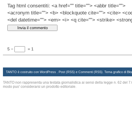
Tag html consentiti: <a href="" title=""> <abbr title="">
<acronym title=""> <b> <blockquote cite=""> <cite> <co
<del datetime=""> <em> <i> <q cite=""> <strike> <stron
5 −
= 1
TANTO è costruito con
WordPress
. Post (RSS)
e
Commenti (RSS)
. Tema grafico di
Blo
TANTO non rappresenta una testata giornalistica ai sensi della legge n. 62 del 7.
modo puo' considerarsi un prodotto editoriale.